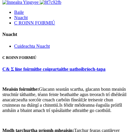
Baile
Nuacht
C ROINN FOIRMIÚ
Nuacht
Cuideachta Nuacht
C ROINN FOIRMIÚ
C& Σ líne foirmithe coigeartaithe uathoibríoch-tapa
Meaisín foirmithe:
Glacann seastán scartha, glacann bonn meaisín
struchtúr táthaithe, téann feiste beathaithe agus treorach trí dhéileáil
anacair;seafta sorcóir cruach carbóin fíneáil;le treiseoir chun
cruinneas na dtáirgí a chinntiú.Is féidir méideanna éagsúla próifíl
amháin a bhaint amach trí spásálaithe athraithe go caothúil.
Modh tarchurtha príomh-mheaisín:
Tarchur fearas cantilever