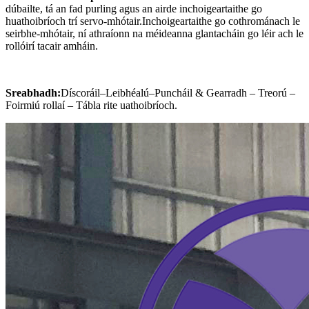
dúbailte, tá an fad purling agus an airde inchoigeartaithe go
huathoibríoch trí servo-mhótair.Inchoigeartaithe go cothrománach le
seirbhe-mhótair, ní athraíonn na méideanna glantacháin go léir ach le
rollóirí tacair amháin.
Sreabhadh:
Díscoráil–Leibhéalú–Puncháil & Gearradh – Treorú –
Foirmiú rollaí – Tábla rite uathoibríoch.