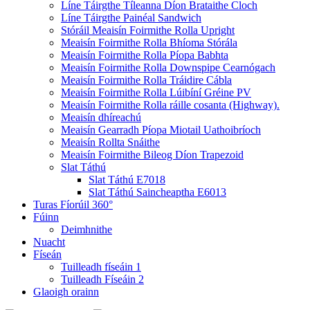
Líne Táirgthe Tíleanna Díon Brataithe Cloch
Líne Táirgthe Painéal Sandwich
Stóráil Meaisín Foirmithe Rolla Upright
Meaisín Foirmithe Rolla Bhíoma Stórála
Meaisín Foirmithe Rolla Píopa Babhta
Meaisín Foirmithe Rolla Downspipe Cearnógach
Meaisín Foirmithe Rolla Tráidire Cábla
Meaisín Foirmithe Rolla Lúibíní Gréine PV
Meaisín Foirmithe Rolla ráille cosanta (Highway).
Meaisín dhíreachú
Meaisín Gearradh Píopa Miotail Uathoibríoch
Meaisín Rollta Snáithe
Meaisín Foirmithe Bileog Díon Trapezoid
Slat Táthú
Slat Táthú E7018
Slat Táthú Saincheaptha E6013
Turas Fíorúil 360°
Fúinn
Deimhnithe
Nuacht
Físeán
Tuilleadh físeáin 1
Tuilleadh Físeáin 2
Glaoigh orainn