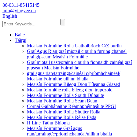
86-0311-85415145
info@yingyee.cn
English
Baile
Táirgí
Meaisín Foirmithe Rolla Uathoibríoch C/Z purlin
Graí Agus Rian graí miotail c purlin furring channel
graí gipseam Meaisín Foirmithe
Graí miotail uasteorainn c purlin fionnaidh cainéal graí
gipseam Meaisín Foirmithe
graí agus rian/tarraingt/cainéal c/príomhchainéal/
Meaisín Foirmithe uillinn bhalla
Meaisín Foirmithe Bileog Díon Tíleanna Glazed
Meaisín foirmithe rolla bileog díon trapezoid
Meaisín Foirmithe Rolla Sraith Dúbailte
Meaisín Foirmithe Rolla Seam Buan
Cornaí Galbhánaithe Réamhphéinteáilte PPGI
Meaisín Foirmithe Rolla Shutter Rolla
Meaisín Foirmithe Rolla Réise Fada
H Líne Táthú Bhíoma
Meaisín Foirmithe Graí agus
rian/tarraingt/c/príomhchainéal/uillinn bhalla