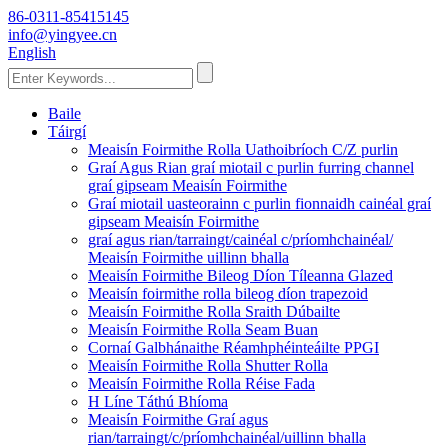
86-0311-85415145
info@yingyee.cn
English
Baile
Táirgí
Meaisín Foirmithe Rolla Uathoibríoch C/Z purlin
Graí Agus Rian graí miotail c purlin furring channel
graí gipseam Meaisín Foirmithe
Graí miotail uasteorainn c purlin fionnaidh cainéal graí
gipseam Meaisín Foirmithe
graí agus rian/tarraingt/cainéal c/príomhchainéal/
Meaisín Foirmithe uillinn bhalla
Meaisín Foirmithe Bileog Díon Tíleanna Glazed
Meaisín foirmithe rolla bileog díon trapezoid
Meaisín Foirmithe Rolla Sraith Dúbailte
Meaisín Foirmithe Rolla Seam Buan
Cornaí Galbhánaithe Réamhphéinteáilte PPGI
Meaisín Foirmithe Rolla Shutter Rolla
Meaisín Foirmithe Rolla Réise Fada
H Líne Táthú Bhíoma
Meaisín Foirmithe Graí agus
rian/tarraingt/c/príomhchainéal/uillinn bhalla