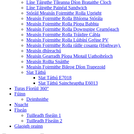
Líne Táirgthe Tíleanna Díon Brataithe Cloch
Líne Táirgthe Painéal Sandwich
Stóráil Meaisín Foirmithe Rolla Upright
Meaisín Foirmithe Rolla Bhíoma Stórála
Meaisín Foirmithe Rolla Píopa Babhta
Meaisín Foirmithe Rolla Downspipe Cearnógach
Meaisín Foirmithe Rolla Tráidire Cábla
Meaisín Foirmithe Rolla Lúibíní Gréine PV
Meaisín Foirmithe Rolla ráille cosanta (Highway).
Meaisín dhíreachú
Meaisín Gearradh Píopa Miotail Uathoibríoch
Meaisín Rollta Snáithe
Meaisín Foirmithe Bileog Díon Trapezoid
Slat Táthú
Slat Táthú E7018
Slat Táthú Saincheaptha E6013
Turas Fíorúil 360°
Fúinn
Deimhnithe
Nuacht
Físeán
Tuilleadh físeáin 1
Tuilleadh Físeáin 2
Glaoigh orainn