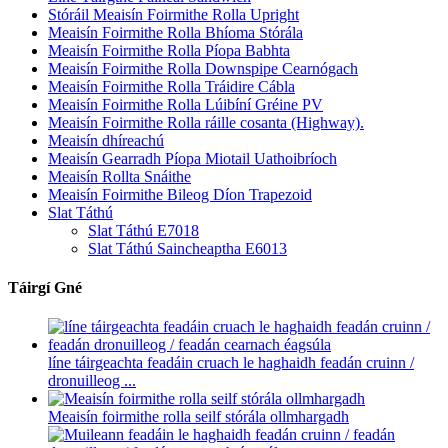
Stóráil Meaisín Foirmithe Rolla Upright
Meaisín Foirmithe Rolla Bhíoma Stórála
Meaisín Foirmithe Rolla Píopa Babhta
Meaisín Foirmithe Rolla Downspipe Cearnógach
Meaisín Foirmithe Rolla Tráidire Cábla
Meaisín Foirmithe Rolla Lúibíní Gréine PV
Meaisín Foirmithe Rolla ráille cosanta (Highway).
Meaisín dhíreachú
Meaisín Gearradh Píopa Miotail Uathoibríoch
Meaisín Rollta Snáithe
Meaisín Foirmithe Bileog Díon Trapezoid
Slat Táthú
Slat Táthú E7018
Slat Táthú Saincheaptha E6013
Táirgí Gné
líne táirgeachta feadáin cruach le haghaidh feadán cruinn /
dronuilleog ...
Meaisín foirmithe rolla seilf stórála ollmhargadh