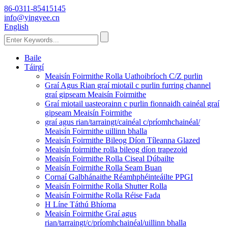
86-0311-85415145
info@yingyee.cn
English
Baile
Táirgí
Meaisín Foirmithe Rolla Uathoibríoch C/Z purlin
Graí Agus Rian graí miotail c purlin furring channel
graí gipseam Meaisín Foirmithe
Graí miotail uasteorainn c purlin fionnaidh cainéal graí
gipseam Meaisín Foirmithe
graí agus rian/tarraingt/cainéal c/príomhchainéal/
Meaisín Foirmithe uillinn bhalla
Meaisín Foirmithe Bileog Díon Tíleanna Glazed
Meaisín foirmithe rolla bileog díon trapezoid
Meaisín Foirmithe Rolla Ciseal Dúbailte
Meaisín Foirmithe Rolla Seam Buan
Cornaí Galbhánaithe Réamhphéinteáilte PPGI
Meaisín Foirmithe Rolla Shutter Rolla
Meaisín Foirmithe Rolla Réise Fada
H Líne Táthú Bhíoma
Meaisín Foirmithe Graí agus
rian/tarraingt/c/príomhchainéal/uillinn bhalla