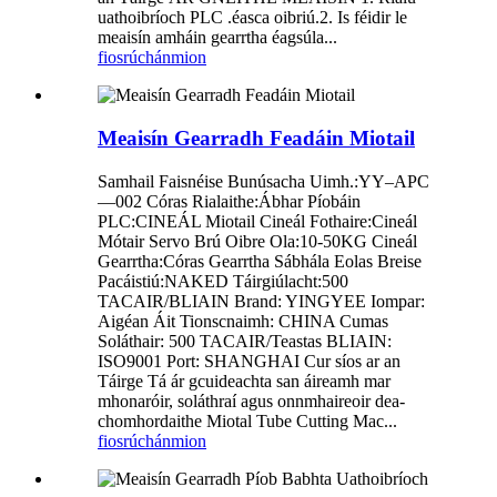
uathoibríoch PLC .éasca oibriú.2. Is féidir le
meaisín amháin gearrtha éagsúla...
fiosrúchán
mion
Meaisín Gearradh Feadáin Miotail
Samhail Faisnéise Bunúsacha Uimh.:YY–APC
—002 Córas Rialaithe:Ábhar Píobáin
PLC:CINEÁL Miotail Cineál Fothaire:Cineál
Mótair Servo Brú Oibre Ola:10-50KG Cineál
Gearrtha:Córas Gearrtha Sábhála Eolas Breise
Pacáistiú:NAKED Táirgiúlacht:500
TACAIR/BLIAIN Brand: YINGYEE Iompar:
Aigéan Áit Tionscnaimh: CHINA Cumas
Soláthair: 500 TACAIR/Teastas BLIAIN:
ISO9001 Port: SHANGHAI Cur síos ar an
Táirge Tá ár gcuideachta san áireamh mar
mhonaróir, soláthraí agus onnmhaireoir dea-
chomhordaithe Miotal Tube Cutting Mac...
fiosrúchán
mion