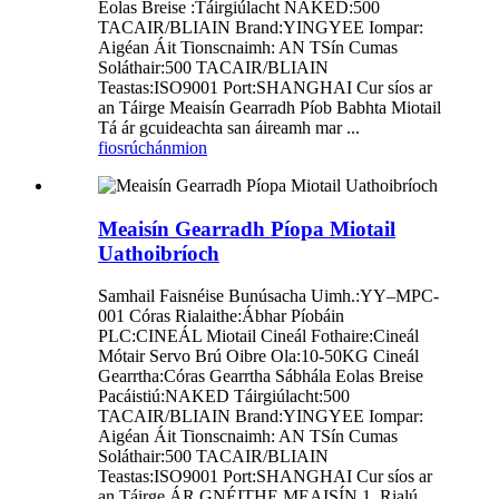
Eolas Breise :Táirgiúlacht NAKED:500
TACAIR/BLIAIN Brand:YINGYEE Iompar:
Aigéan Áit Tionscnaimh: AN TSín Cumas
Soláthair:500 TACAIR/BLIAIN
Teastas:ISO9001 Port:SHANGHAI Cur síos ar
an Táirge Meaisín Gearradh Píob Babhta Miotail
Tá ár gcuideachta san áireamh mar ...
fiosrúchán
mion
Meaisín Gearradh Píopa Miotail
Uathoibríoch
Samhail Faisnéise Bunúsacha Uimh.:YY–MPC-
001 Córas Rialaithe:Ábhar Píobáin
PLC:CINEÁL Miotail Cineál Fothaire:Cineál
Mótair Servo Brú Oibre Ola:10-50KG Cineál
Gearrtha:Córas Gearrtha Sábhála Eolas Breise
Pacáistiú:NAKED Táirgiúlacht:500
TACAIR/BLIAIN Brand:YINGYEE Iompar:
Aigéan Áit Tionscnaimh: AN TSín Cumas
Soláthair:500 TACAIR/BLIAIN
Teastas:ISO9001 Port:SHANGHAI Cur síos ar
an Táirge ÁR GNÉITHE MEAISÍN 1. Rialú