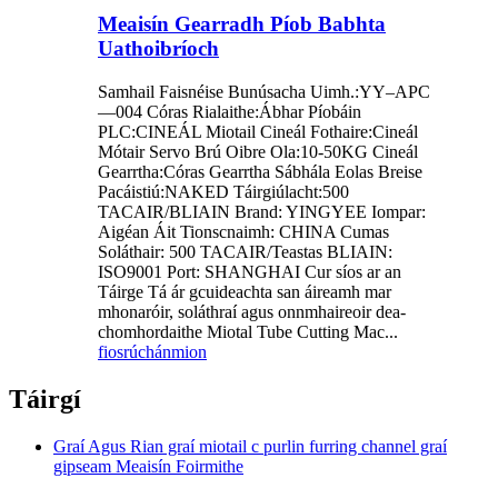
Meaisín Gearradh Píob Babhta
Uathoibríoch
Samhail Faisnéise Bunúsacha Uimh.:YY–APC
—004 Córas Rialaithe:Ábhar Píobáin
PLC:CINEÁL Miotail Cineál Fothaire:Cineál
Mótair Servo Brú Oibre Ola:10-50KG Cineál
Gearrtha:Córas Gearrtha Sábhála Eolas Breise
Pacáistiú:NAKED Táirgiúlacht:500
TACAIR/BLIAIN Brand: YINGYEE Iompar:
Aigéan Áit Tionscnaimh: CHINA Cumas
Soláthair: 500 TACAIR/Teastas BLIAIN:
ISO9001 Port: SHANGHAI Cur síos ar an
Táirge Tá ár gcuideachta san áireamh mar
mhonaróir, soláthraí agus onnmhaireoir dea-
chomhordaithe Miotal Tube Cutting Mac...
fiosrúchán
mion
Táirgí
Graí Agus Rian graí miotail c purlin furring channel graí
gipseam Meaisín Foirmithe