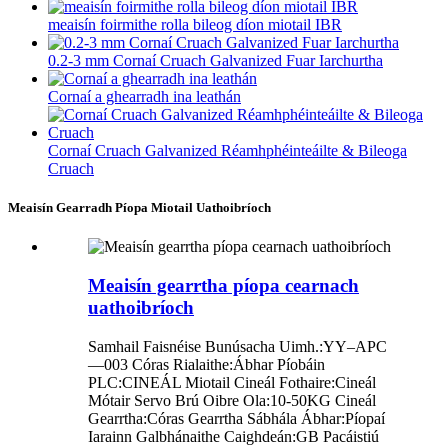
meaisín foirmithe rolla bileog díon miotail IBR
0.2-3 mm Cornaí Cruach Galvanized Fuar Iarchurtha
Cornaí a ghearradh ina leathán
Cornaí Cruach Galvanized Réamhphéinteáilte & Bileoga
Cruach
Meaisín Gearradh Píopa Miotail Uathoibríoch
Meaisín gearrtha píopa cearnach
uathoibríoch
Samhail Faisnéise Bunúsacha Uimh.:YY–APC
—003 Córas Rialaithe:Ábhar Píobáin
PLC:CINEÁL Miotail Cineál Fothaire:Cineál
Mótair Servo Brú Oibre Ola:10-50KG Cineál
Gearrtha:Córas Gearrtha Sábhála Ábhar:Píopaí
Iarainn Galbhánaithe Caighdeán:GB Pacáistiú