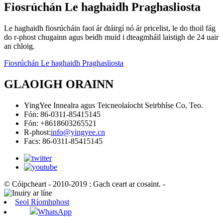
Fiosrúchán Le haghaidh Praghasliosta
Le haghaidh fiosrúcháin faoi ár dtáirgí nó ár pricelist, le do thoil fág
do r-phost chugainn agus beidh muid i dteagmháil laistigh de 24 uair
an chloig.
Fiosrúchán Le haghaidh Praghasliosta
GLAOIGH ORAINN
YingYee Innealra agus Teicneolaíocht Seirbhíse Co, Teo.
Fón: 86-0311-85415145
Fón: +8618603265521
R-phost:
info@yingyee.cn
Facs: 86-0311-85415145
© Cóipcheart - 2010-2019 : Gach ceart ar cosaint.
-
Seol Ríomhphost
WhatsApp