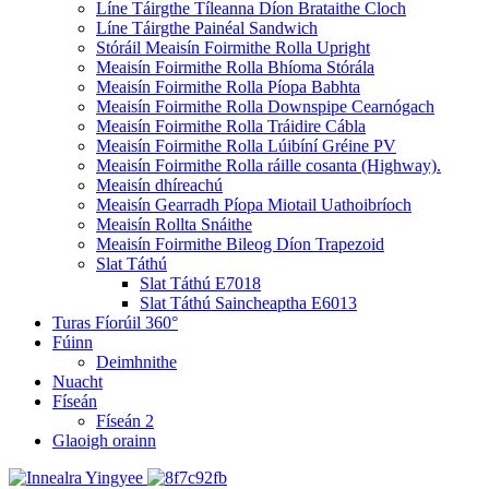
Líne Táirgthe Tíleanna Díon Brataithe Cloch
Líne Táirgthe Painéal Sandwich
Stóráil Meaisín Foirmithe Rolla Upright
Meaisín Foirmithe Rolla Bhíoma Stórála
Meaisín Foirmithe Rolla Píopa Babhta
Meaisín Foirmithe Rolla Downspipe Cearnógach
Meaisín Foirmithe Rolla Tráidire Cábla
Meaisín Foirmithe Rolla Lúibíní Gréine PV
Meaisín Foirmithe Rolla ráille cosanta (Highway).
Meaisín dhíreachú
Meaisín Gearradh Píopa Miotail Uathoibríoch
Meaisín Rollta Snáithe
Meaisín Foirmithe Bileog Díon Trapezoid
Slat Táthú
Slat Táthú E7018
Slat Táthú Saincheaptha E6013
Turas Fíorúil 360°
Fúinn
Deimhnithe
Nuacht
Físeán
Físeán 2
Glaoigh orainn