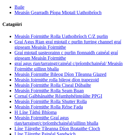
Baile
Meaisín Gearradh Píopa Miotail Uathoibríoch
Catagóirí
Meaisín Foirmithe Rolla Uathoibríoch C/Z purlin
Graí Agus Rian graí miotail c purlin furring channel graí
gipseam Meaisín Foirmithe
Graí miotail uasteorainn c purlin fionnaidh cainéal graí
gipseam Meaisín Foirmithe
graí agus rian/tarraingt/cainéal c/príomhchainéal/ Meaisín
Foirmithe uillinn bhalla
Meaisín Foirmithe Bileog Díon Tíleanna Glazed
Meaisín foirmithe rolla bileog díon trapezoid
Meaisín Foirmithe Rolla Ciseal Dúbailte
Meaisín Foirmithe Rolla Seam Buan
Cornaí Galbhánaithe Réamhphéinteáilte PPGI
Meaisín Foirmithe Rolla Shutter Rolla
Meaisín Foirmithe Rolla Réise Fada
H Líne Táthú Bhíoma
Meaisín Foirmithe Graí agus
rian/tarraingt/c/príomhchainéal/uillinn bhalla
Líne Táirgthe Tíleanna Díon Brataithe Cloch
Líne Táirgthe Painéal Sandwich