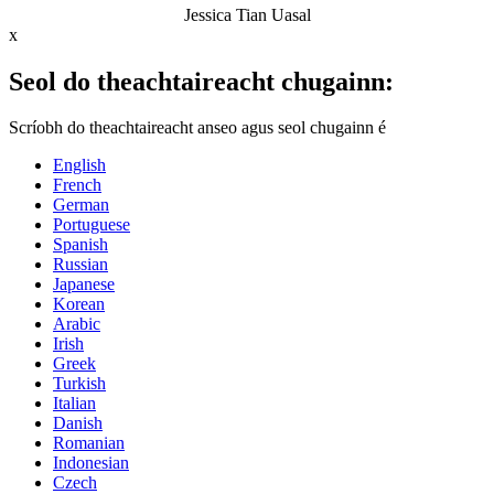
Jessica Tian Uasal
x
Seol do theachtaireacht chugainn:
Scríobh do theachtaireacht anseo agus seol chugainn é
English
French
German
Portuguese
Spanish
Russian
Japanese
Korean
Arabic
Irish
Greek
Turkish
Italian
Danish
Romanian
Indonesian
Czech