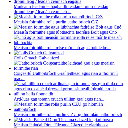
Muileann feadáin le haghaidh feadán cruinn / feadán
dronuilleog / feadán cearnach ...
Meaisín foirmithe rolla purlin uathoibríoch C/Z
Meaisín foirmithe agus lúbthachta fadréise Bolt agus Cnó
Meaisín foirmithe rolla réise mór cnó agus bolt le be...
Coils Cruach Galvanized
Coigeartú Uathoibríoch Graí leithead agus rian a fhoirmiú
mac...
Ard-luas gan torann cruach uillinn graí agus rian...
Meaisín foirmithe rolla purlin CZU go hiomlán uathoibríoch
Meaisín Painéal Díon Tíleanna Glazed le giarbhosca