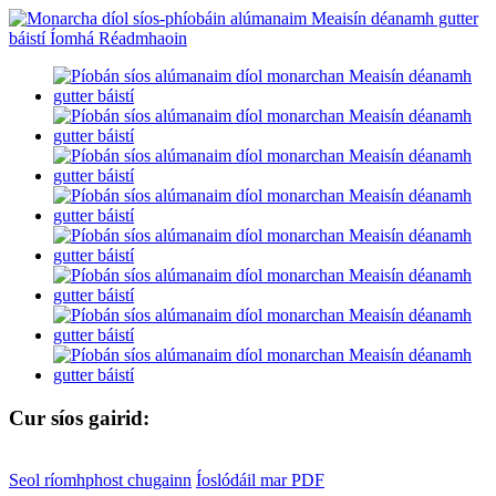
Cur síos gairid:
Seol ríomhphost chugainn
Íoslódáil mar PDF