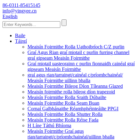
86-0311-85415145
info@yingyee.cn
English
Baile
Táirgí
Meaisín Foirmithe Rolla Uathoibríoch C/Z purlin
Graí Agus Rian graí miotail c purlin furring channel
graí gipseam Meaisín Foirmithe
Graí miotail uasteorainn c purlin fionnaidh cainéal graí
gipseam Meaisín Foirmithe
graí agus rian/tarraingt/cainéal c/príomhchainéal/
Meaisín Foirmithe uillinn bhalla
Meaisín Foirmithe Bileog Díon Tíleanna Glazed
Meaisín foirmithe rolla bileog díon trapezoid
Meaisín Foirmithe Rolla Sraith Dúbailte
Meaisín Foirmithe Rolla Seam Buan
Cornaí Galbhánaithe Réamhphéinteáilte PPGI
Meaisín Foirmithe Rolla Shutter Rolla
Meaisín Foirmithe Rolla Réise Fada
H Líne Táthú Bhíoma
Meaisín Foirmithe Graí agus
rian/tarraingt/c/príomhchainéal/uillinn bhalla