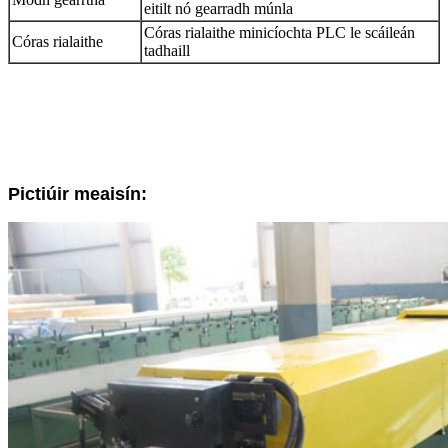
eitilt nó gearradh múnla
Córas rialaithe minicíochta PLC le scáileán
Córas rialaithe
tadhaill
Pictiúir meaisín: