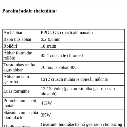
Paraiméadair theicniúla:
Amhábhar
PPGI, GI, cruach alúmanaim
Raon tiús ábhar
0.2-0.8mm
Rollóirí
18 sraith
Ábhar foirmithe
45 # cruach le chromed
rollóirí
Trastomhas seafta
76mm, tá ábhar 40Cr
agus ábhar
Ábhar an lann
Cr12 cruach múnla le cóireáil múchta
gearrtha
12-15m/nim (gan am stoptha gearrtha san
Luas foirmithe
áireamh)
Príomhchumhacht
4 KW
mótair
Stáisiún cumhachta
3KW
hiodrálach
Gearradh hiodrálacha nó gearradh chonaic ag
Modh gearrtha