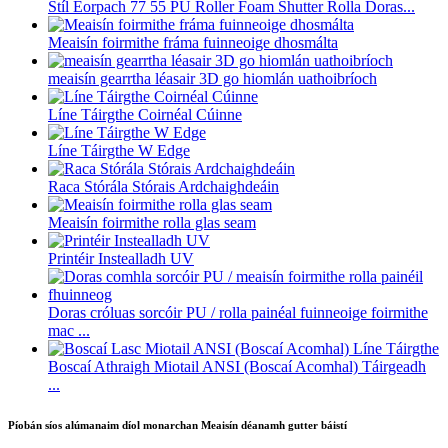
Stíl Eorpach 77 55 PU Roller Foam Shutter Rolla Doras...
Meaisín foirmithe fráma fuinneoige dhosmálta
meaisín gearrtha léasair 3D go hiomlán uathoibríoch
Líne Táirgthe Coirnéal Cúinne
Líne Táirgthe W Edge
Raca Stórála Stórais Ardchaighdeáin
Meaisín foirmithe rolla glas seam
Printéir Instealladh UV
Doras cróluas sorcóir PU / rolla painéal fuinneoige foirmithe
mac ...
Boscaí Athraigh Miotail ANSI (Boscaí Acomhal) Táirgeadh
...
Píobán síos alúmanaim díol monarchan Meaisín déanamh gutter báistí