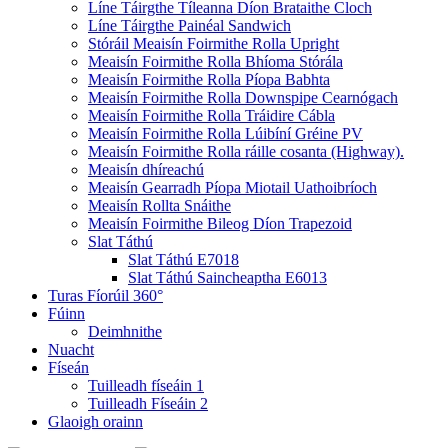
Líne Táirgthe Tíleanna Díon Brataithe Cloch
Líne Táirgthe Painéal Sandwich
Stóráil Meaisín Foirmithe Rolla Upright
Meaisín Foirmithe Rolla Bhíoma Stórála
Meaisín Foirmithe Rolla Píopa Babhta
Meaisín Foirmithe Rolla Downspipe Cearnógach
Meaisín Foirmithe Rolla Tráidire Cábla
Meaisín Foirmithe Rolla Lúibíní Gréine PV
Meaisín Foirmithe Rolla ráille cosanta (Highway).
Meaisín dhíreachú
Meaisín Gearradh Píopa Miotail Uathoibríoch
Meaisín Rollta Snáithe
Meaisín Foirmithe Bileog Díon Trapezoid
Slat Táthú
Slat Táthú E7018
Slat Táthú Saincheaptha E6013
Turas Fíorúil 360°
Fúinn
Deimhnithe
Nuacht
Físeán
Tuilleadh físeáin 1
Tuilleadh Físeáin 2
Glaoigh orainn