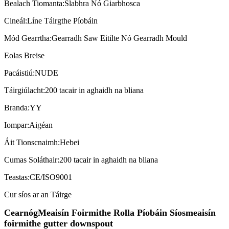
Bealach Tiomanta:
Slabhra Nó Giarbhosca
Cineál:
Líne Táirgthe Píobáin
Mód Gearrtha:
Gearradh Saw Eitilte Nó Gearradh Mould
Eolas Breise
Pacáistiú:
NUDE
Táirgiúlacht:
200 tacair in aghaidh na bliana
Branda:
YY
Iompar:
Aigéan
Áit Tionscnaimh:
Hebei
Cumas Soláthair:
200 tacair in aghaidh na bliana
Teastas:
CE/ISO9001
Cur síos ar an Táirge
Cearnóg
Meaisín Foirmithe Rolla Píobáin Síos
meaisín
foirmithe gutter downspout