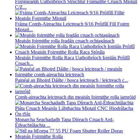
Foirgneamh Uathoibríoch Struchtúr Frámaithe Cruach Miotail
C/Z...
Fráma Comh-Aireachta Leictreach 9/16 Próifílí Fill Foirm
Miotail...
Meaisín foirmithe rolla feadán cruach ochtagánach
Meaisín Foirmithe Rolla Raca Uathoibríoch Iomlán Próifíl
Cruach...
Painéal an Bhoird Dáilte / bosca leictreach / leictreach c...
Comh-aireachta leictreach din meaisín foirmithe rolla iarnróid
Monarcha Seachadadh Tapa Díreach Cruach Ard-
Éifeachtúlachta ...