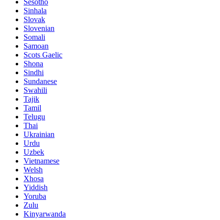
Sesotho
Sinhala
Slovak
Slovenian
Somali
Samoan
Scots Gaelic
Shona
Sindhi
Sundanese
Swahili
Tajik
Tamil
Telugu
Thai
Ukrainian
Urdu
Uzbek
Vietnamese
Welsh
Xhosa
Yiddish
Yoruba
Zulu
Kinyarwanda