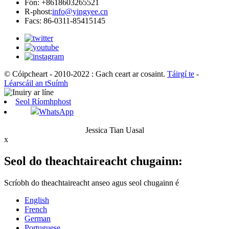
Fón: +8618603265521
R-phost:
info@yingyee.cn
Facs: 86-0311-85415145
© Cóipcheart - 2010-2022 : Gach ceart ar cosaint.
Táirgí te
-
Léarscáil an tSuímh
Seol Ríomhphost
WhatsApp
Jessica Tian Uasal
x
Seol do theachtaireacht chugainn:
Scríobh do theachtaireacht anseo agus seol chugainn é
English
French
German
Portuguese