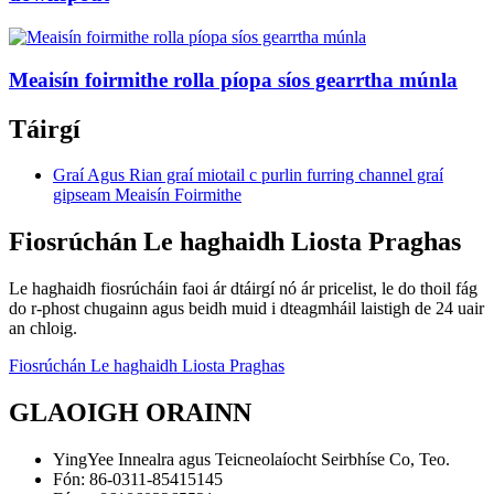
Meaisín foirmithe rolla píopa síos gearrtha múnla
Táirgí
Graí Agus Rian graí miotail c purlin furring channel graí
gipseam Meaisín Foirmithe
Fiosrúchán Le haghaidh Liosta Praghas
Le haghaidh fiosrúcháin faoi ár dtáirgí nó ár pricelist, le do thoil fág
do r-phost chugainn agus beidh muid i dteagmháil laistigh de 24 uair
an chloig.
Fiosrúchán Le haghaidh Liosta Praghas
GLAOIGH ORAINN
YingYee Innealra agus Teicneolaíocht Seirbhíse Co, Teo.
Fón: 86-0311-85415145