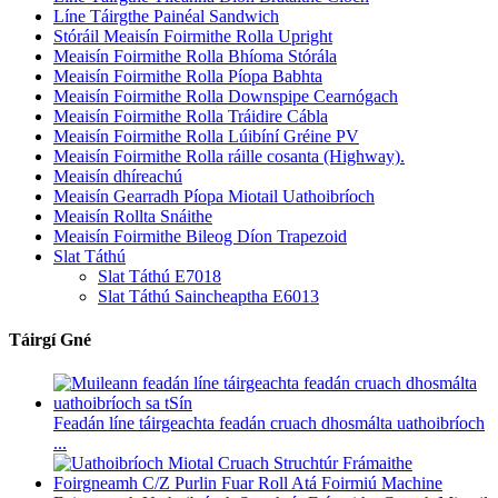
Líne Táirgthe Painéal Sandwich
Stóráil Meaisín Foirmithe Rolla Upright
Meaisín Foirmithe Rolla Bhíoma Stórála
Meaisín Foirmithe Rolla Píopa Babhta
Meaisín Foirmithe Rolla Downspipe Cearnógach
Meaisín Foirmithe Rolla Tráidire Cábla
Meaisín Foirmithe Rolla Lúibíní Gréine PV
Meaisín Foirmithe Rolla ráille cosanta (Highway).
Meaisín dhíreachú
Meaisín Gearradh Píopa Miotail Uathoibríoch
Meaisín Rollta Snáithe
Meaisín Foirmithe Bileog Díon Trapezoid
Slat Táthú
Slat Táthú E7018
Slat Táthú Saincheaptha E6013
Táirgí Gné
Feadán líne táirgeachta feadán cruach dhosmálta uathoibríoch
...