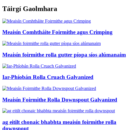
Táirgí Gaolmhara
Meaisín Comhtháite Foirmithe agus Crimping
Meaisín foirmithe rolla gutter píopa síos alúmanaim
Iar-Phíobán Rolla Cruach Galvanized
Meaisín Foirmithe Rolla Downspout Galvanized
ag eitilt chonaic bhabhta meaisín foirmithe rolla
downspout