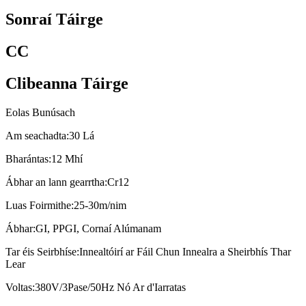
Sonraí Táirge
CC
Clibeanna Táirge
Eolas Bunúsach
Am seachadta:
30 Lá
Bharántas:
12 Mhí
Ábhar an lann gearrtha:
Cr12
Luas Foirmithe:
25-30m/nim
Ábhar:
GI, PPGI, Cornaí Alúmanam
Tar éis Seirbhíse:
Innealtóirí ar Fáil Chun Innealra a Sheirbhís Thar
Lear
Voltas:
380V/3Pase/50Hz Nó Ar d'Iarratas