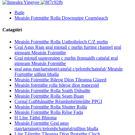
Baile
Meaisín Foirmithe Rolla Downspipe Cearnógach
Catagóirí
Meaisín Foirmithe Rolla Uathoibríoch C/Z purlin
Graí Agus Rian graí miotail c purlin furring channel graí
gipseam Meaisín Foirmithe
Graí miotail uasteorainn c purlin fionnaidh cainéal graí
gipseam Meaisín Foirmithe
graí agus rian/tarraingt/cainéal c/príomhchainéal/ Meaisín
Foirmithe uillinn bhalla
Meaisín Foirmithe Bileog Díon Tíleanna Glazed
Meaisín foirmithe rolla bileog díon trapezoid
Meaisín Foirmithe Rolla Sraith Dúbailte
Meaisín Foirmithe Rolla Seam Buan
Cornaí Galbhánaithe Réamhphéinteáilte PPGI
Meaisín Foirmithe Rolla Shutter Rolla
Meaisín Foirmithe Rolla Réise Fada
H Líne Táthú Bhíoma
Meaisín Foirmithe Graí agus
rian/tarraingt/c/príomhchainéal/uillinn bhalla
Líne Táirgthe Tíleanna Díon Brataithe Cloch