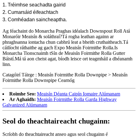
1. Tréimhse seachadta gairid
2. Cumarsáid éifeachtach
3. Comhéadan saincheaptha.
Ag féachaint do Monarcha Praghas idéalach Downspout Roll Atá
Monaróir Meaisín & soláthraí?Tá rogha leathan againn ar
phraghsanna iontacha chun cabhrú leat a bheith cruthaitheach.Tá
cáilíocht ráthaithe ag gach Expo Meaisín Foirmithe Rolla.Is
Monarcha Tionscnaimh tSín de Meaisín Foirmithe Rolla Gutter
Báistí.Má tá aon cheist agat, bíodh leisce ort teagmháil a dhéanamh
linn.
Catagóirí Táirge : Meaisín Foirmithe Rolla Downpipe > Meaisín
Foirmithe Rolla Downspipe Cearnóg
Roimhe Seo:
Meaisín Déanta Caipín Iomaire Alúmanam
Ar Aghaidh:
Meaisín Foirmithe Rolla Garda Highway
Galvanized Alúmanam
Seol do theachtaireacht chugainn:
Scríobh do theachtaireacht anseo agus seol chugainn é